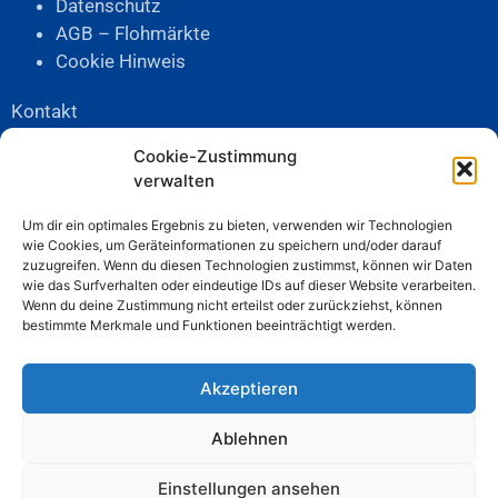
Datenschutz
AGB – Flohmärkte
Cookie Hinweis
Kontakt
Telefon:
04503-898377
Cookie-Zustimmung
verwalten
Mobil:
0162-4243112
E-Mail: info@blue-ocean-event.de
Um dir ein optimales Ergebnis zu bieten, verwenden wir Technologien
wie Cookies, um Geräteinformationen zu speichern und/oder darauf
zuzugreifen. Wenn du diesen Technologien zustimmst, können wir Daten
Anschrift
wie das Surfverhalten oder eindeutige IDs auf dieser Website verarbeiten.
Wenn du deine Zustimmung nicht erteilst oder zurückziehst, können
Blue Ocean Event
bestimmte Merkmale und Funktionen beeinträchtigt werden.
Lübecker Straße 42
23611 Bad Schwartau
Akzeptieren
Ablehnen
Einstellungen ansehen